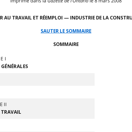
imprimé dans la
Gazette de l
’
Ontario
le 8 mars 2008
R AU TRAVAIL ET RÉEMPLOI — INDUSTRIE DE LA CONSTR
SAUTER LE SOMMAIRE
SOMMAIRE
E I
 GÉNÉRALES
 II
 TRAVAIL