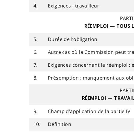
4.
Exigences : travailleur
PARTIE
RÉEMPLOI — TOUS L
5.
Durée de l’obligation
6.
Autre cas où la Commission peut tr
7.
Exigences concernant le réemploi :
8.
Présomption : manquement aux obli
PARTI
RÉEMPLOI — TRAVAI
9.
Champ d’application de la partie IV
10.
Définition