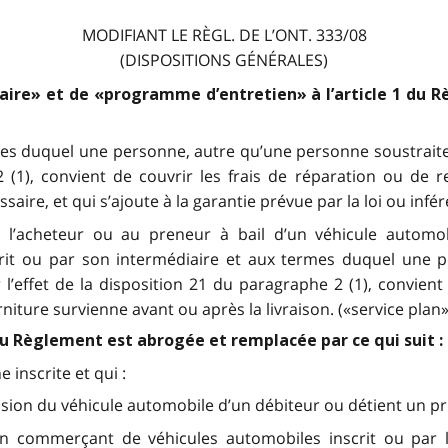
MODIFIANT LE RÈGL. DE L’ONT. 333/08
(DISPOSITIONS GÉNÉRALES)
aire» et de «programme d’entretien» à l’article 1 du 
s duquel une personne, autre qu’une personne soustraite à
 2 (1), convient de couvrir les frais de réparation ou d
aire, et qui s’ajoute à la garantie prévue par la loi ou infé
l’acheteur ou au preneur à bail d’un véhicule automobi
it ou par son intermédiaire et aux termes duquel une p
r l’effet de la disposition 21 du paragraphe 2 (1), convie
rniture survienne avant ou après la livraison. («service plan»
 du Règlement est abrogée et remplacée par ce qui suit :
 inscrite et qui :
sion du véhicule automobile d’un débiteur ou détient un privi
 un commerçant de véhicules automobiles inscrit ou par l