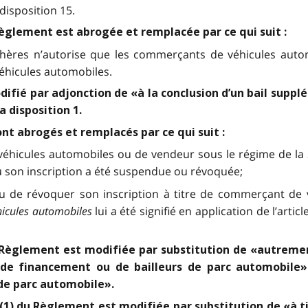
disposition 15.
 Règlement est abrogée et remplacée par ce qui suit :
nchères n’autorise que les commerçants de véhicules auto
véhicules automobiles.
fié par adjonction de «à la conclusion d’un bail supplém
 disposition 1.
ont abrogés et remplacés par ce qui suit :
e véhicules automobiles ou de vendeur sous le régime de la
u son inscription a été suspendue ou révoquée;
ou de révoquer son inscription à titre de commerçant de
hicules automobiles
lui a été signifié en application de l’artic
u Règlement est modifiée par substitution de «autreme
et de financement ou de bailleurs de parc automobile»
 de parc automobile».
3 (1) du Règlement est modifiée par substitution de «à 