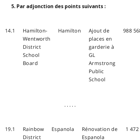
5. Par adjonction des points suivants :
14.1
Hamilton-
Hamilton
Ajout de
988 56
Wentworth
places en
District
garderie à
School
GL
Board
Armstrong
Public
School
. . . . .
19.1
Rainbow
Espanola
Rénovation de
1 472
District
Espanola