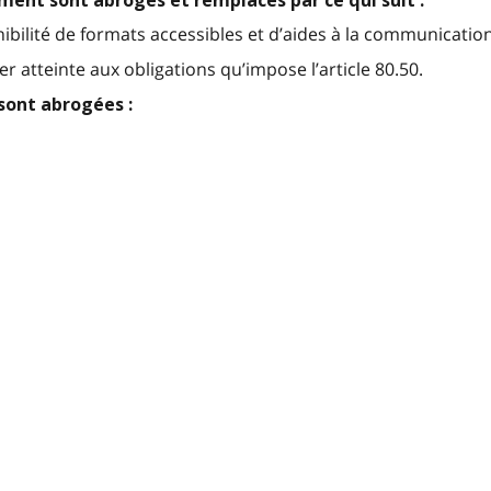
lement sont abrogés et remplacés par ce qui suit :
onibilité de formats accessibles et d’aides à la communicatio
er atteinte aux obligations qu’impose l’article 80.50.
sont abrogées :