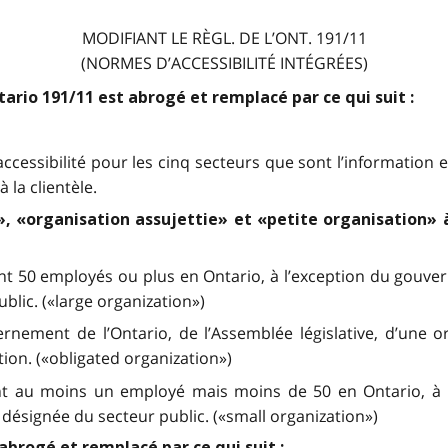
MODIFIANT LE RÈGL. DE L’ONT. 191/11
(NORMES D’ACCESSIBILITÉ INTÉGRÉES)
ario 191/11 est abrogé et remplacé par ce qui suit :
ccessibilité pour les cinq secteurs que sont l’information e
 la clientèle.
», «organisation assujettie» et «petite organisation» 
 50 employés ou plus en Ontario, à l’exception du gouvern
blic. («large organization»)
rnement de l’Ontario, de l’Assemblée législative, d’une o
ion. («obligated organization»)
nt au moins un employé mais moins de 50 en Ontario, à l
 désignée du secteur public. («small organization»)
abrogé et remplacé par ce qui suit :