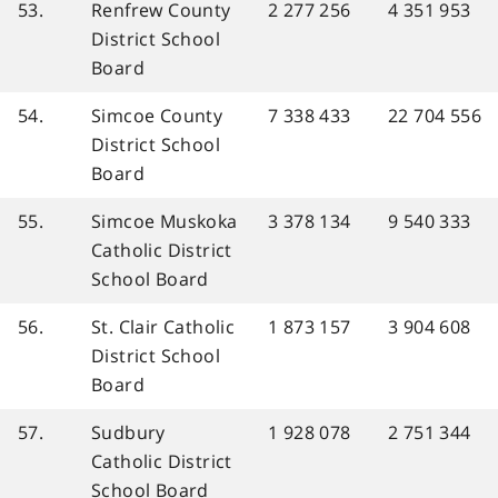
53.
Renfrew County
2 277 256
4 351 953
District School
Board
54.
Simcoe County
7 338 433
22 704 556
District School
Board
55.
Simcoe Muskoka
3 378 134
9 540 333
Catholic District
School Board
56.
St. Clair Catholic
1 873 157
3 904 608
District School
Board
57.
Sudbury
1 928 078
2 751 344
Catholic District
School Board