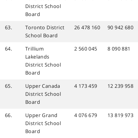
District School
Board
63.
Toronto District
26 478 160
90 942 680
School Board
64.
Trillium
2 560 045
8 090 881
Lakelands
District School
Board
65.
Upper Canada
4 173 459
12 239 958
District School
Board
66.
Upper Grand
4 076 679
13 819 973
District School
Board