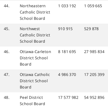
44.
Northeastern
1 033 192
1 059 665
Catholic District
School Board
45.
Northwest
910 915
529 878
Catholic District
School Board
46.
Ottawa-Carleton
8 181 695
27 985 834
District School
Board
47.
Ottawa Catholic
4 986 370
17 205 399
District School
Board
48.
Peel District
17 577 982
54 952 896
School Board