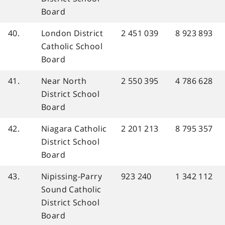
Board
40.
London District
2 451 039
8 923 893
Catholic School
Board
41.
Near North
2 550 395
4 786 628
District School
Board
42.
Niagara Catholic
2 201 213
8 795 357
District School
Board
43.
Nipissing-Parry
923 240
1 342 112
Sound Catholic
District School
Board