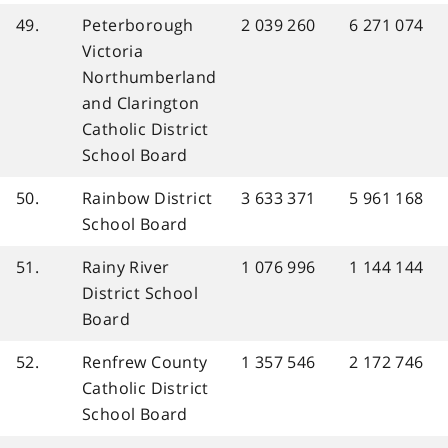
49.
Peterborough
2 039 260
6 271 074
Victoria
Northumberland
and Clarington
Catholic District
School Board
50.
Rainbow District
3 633 371
5 961 168
School Board
51.
Rainy River
1 076 996
1 144 144
District School
Board
52.
Renfrew County
1 357 546
2 172 746
Catholic District
School Board