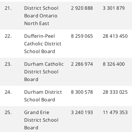
21.
District School
2 920 888
3 301 879
Board Ontario
North East
22.
Dufferin-Peel
8 259 065
28 413 450
Catholic District
School Board
23.
Durham Catholic
2 286 974
8 326 400
District School
Board
24.
Durham District
8 300 578
28 333 025
School Board
25.
Grand Erie
3 240 193
11 479 353
District School
Board