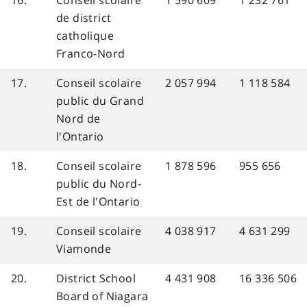
16.
Conseil scolaire
1 590 609
1 232 761
de district
catholique
Franco-Nord
17.
Conseil scolaire
2 057 994
1 118 584
public du Grand
Nord de
l'Ontario
18.
Conseil scolaire
1 878 596
955 656
public du Nord-
Est de l'Ontario
19.
Conseil scolaire
4 038 917
4 631 299
Viamonde
20.
District School
4 431 908
16 336 506
Board of Niagara