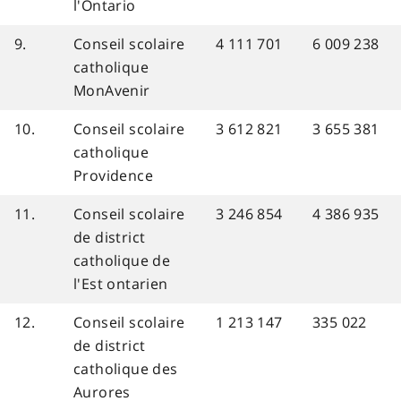
l'Ontario
9.
Conseil scolaire
4 111 701
6 009 238
catholique
MonAvenir
10.
Conseil scolaire
3 612 821
3 655 381
catholique
Providence
11.
Conseil scolaire
3 246 854
4 386 935
de district
catholique de
l'Est ontarien
12.
Conseil scolaire
1 213 147
335 022
de district
catholique des
Aurores