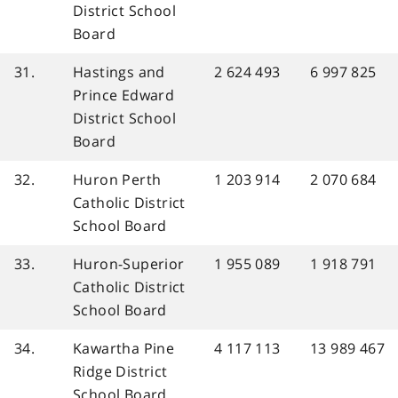
District School
Board
31.
Hastings and
2 624 493
6 997 825
Prince Edward
District School
Board
32.
Huron Perth
1 203 914
2 070 684
Catholic District
School Board
33.
Huron-Superior
1 955 089
1 918 791
Catholic District
School Board
34.
Kawartha Pine
4 117 113
13 989 467
Ridge District
School Board