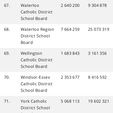
67.
Waterloo
2 640 200
9 304 878
Catholic District
School Board
68.
Waterloo Region
7 664 259
25 073 319
District School
Board
69.
Wellington
1 683 843
3 161 356
Catholic District
School Board
70.
Windsor-Essex
2 353 677
8 416 592
Catholic District
School Board
71.
York Catholic
5 068 113
19 602 321
District School