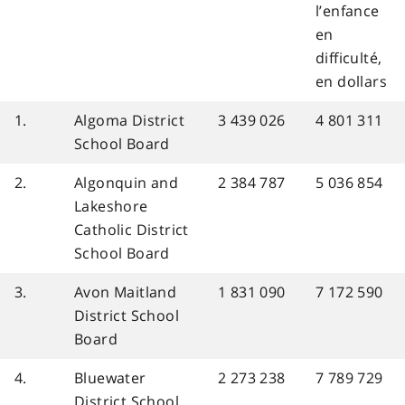
l’enfance
en
difficulté,
en dollars
1.
Algoma District
3 439 026
4 801 311
School Board
2.
Algonquin and
2 384 787
5 036 854
Lakeshore
Catholic District
School Board
3.
Avon Maitland
1 831 090
7 172 590
District School
Board
4.
Bluewater
2 273 238
7 789 729
District School