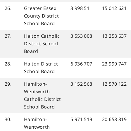
26.
Greater Essex
3 998 511
15 012 621
County District
School Board
27.
Halton Catholic
3 553 008
13 258 637
District School
Board
28.
Halton District
6 936 707
23 999 747
School Board
29.
Hamilton-
3 152 568
12 570 122
Wentworth
Catholic District
School Board
30.
Hamilton-
5 971 519
20 653 319
Wentworth