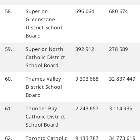
58.
Superior-
696 064
680 674
Greenstone
District School
Board
59.
Superior North
392 912
278 589
Catholic District
School Board
60.
Thames Valley
9 303 688
32 837 449
District School
Board
61.
Thunder Bay
2 243 657
3 114 935
Catholic District
School Board
62.
Toronto Catholic
9 133 787
34 773 619