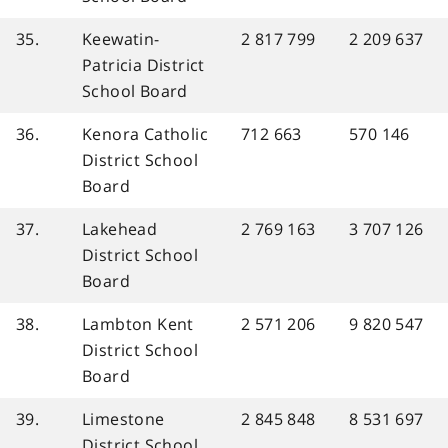
35.
Keewatin-
2 817 799
2 209 637
Patricia District
School Board
36.
Kenora Catholic
712 663
570 146
District School
Board
37.
Lakehead
2 769 163
3 707 126
District School
Board
38.
Lambton Kent
2 571 206
9 820 547
District School
Board
39.
Limestone
2 845 848
8 531 697
District School