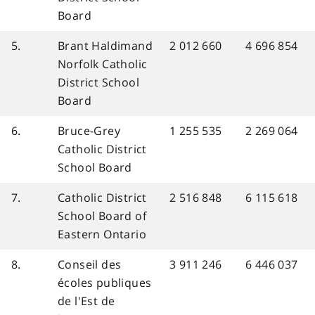
Board
5.
Brant Haldimand
2 012 660
4 696 854
Norfolk Catholic
District School
Board
6.
Bruce-Grey
1 255 535
2 269 064
Catholic District
School Board
7.
Catholic District
2 516 848
6 115 618
School Board of
Eastern Ontario
8.
Conseil des
3 911 246
6 446 037
écoles publiques
de l'Est de