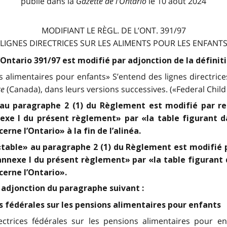
publié dans la
Gazette de l
’
Ontario
le 10 août 2024
MODIFIANT LE RÈGL. DE L’ONT. 391/97
(LIGNES DIRECTRICES SUR LES ALIMENTS POUR LES ENFANTS
’Ontario 391/97 est modifié par adjonction de la définiti
ns alimentaires pour enfants» S’entend des lignes directric
ce
(Canada), dans leurs versions successives. («Federal Chil
e» au paragraphe 2 (1) du Règlement est modifié par 
exe I du présent règlement» par «la table figurant da
rne l’Ontario» à la fin de l’alinéa.
de «table» au paragraphe 2 (1) du Règlement est modifi
annexe I du présent règlement» par «la table figurant d
cerne l’Ontario».
r adjonction du paragraphe suivant :
es fédérales sur les pensions alimentaires pour enfants
rectrices fédérales sur les pensions alimentaires pour e