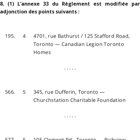
8. (1) L’annexe 33 du Règlement est modifiée par
adjonction des points suivants :
195.
4
4701, rue Bathurst / 125 Stafford Road,
Toronto — Canadian Legion Toronto
Homes
. . . . .
566.
5
345, rue Dufferin, Toronto —
Churchstation Charitable Foundation
. . . . .
577.
5
105 Clement Rd., Toronto — Richview