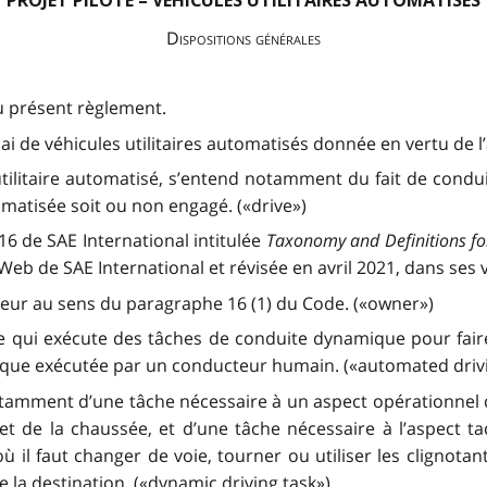
PROJET PILOTE – VÉHICULES UTILITAIRES AUTOMATISÉS
Dispositions générales
au présent règlement.
i de véhicules utilitaires automatisés donnée en vertu de l’a
ilitaire automatisé, s’entend notamment du fait de conduire
matisée soit ou non engagé. («drive»)
6 de SAE International intitulée
Taxonomy and Definitions fo
e Web de SAE International et révisée en avril 2021, dans ses
ateur au sens du paragraphe 16 (1) du Code. («owner»)
qui exécute des tâches de conduite dynamique pour faire 
que exécutée par un conducteur humain. («automated driv
mment d’une tâche nécessaire à un aspect opérationnel de 
e et de la chaussée, et d’une tâche nécessaire à l’aspect 
l faut changer de voie, tourner ou utiliser les clignotant
 la destination. («dynamic driving task»)