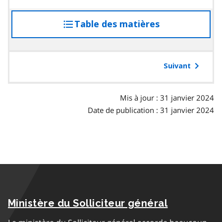
Table des matières
accéder
à
la
table
Suivant
des
matières
Mis à jour : 31 janvier 2024
Date de publication : 31 janvier 2024
Ministère du Solliciteur général