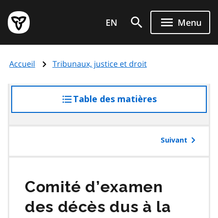
Aller
Page
au
EN
Menu
d'accueil
contenu
du
principal
gouvernement
Accueil
Tribunaux, justice et droit
de
l'Ontario
Table des matières
accéder
à
la
table
Suivant
des
matières
Comité d’examen
des décès dus à la