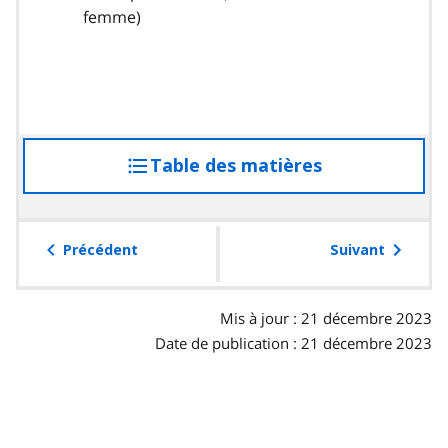
femme)
r
a
u
p
a
r
Table des matières
accéder
a
g
à
r
la
a
table
Précédent
Suivant
p
des
h
matières
e
Mis à jour : 21 décembre 2023
Date de publication : 21 décembre 2023