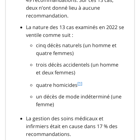
deux n’ont donné lieu à aucune
recommandation.
La nature des 13 cas examinés en 2022 se
ventile comme suit :
cinq décès naturels (un homme et
quatre femmes)
trois décès accidentels (un homme
et deux femmes)
f
[1]
quatre homicides
o
un décès de mode indéterminé (une
o
t
femme)
n
o
La gestion des soins médicaux et
t
infirmiers était en cause dans 17 % des
e
recommandations.
1