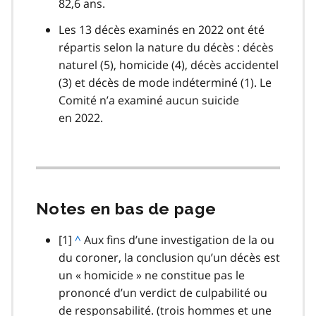
82,6 ans.
Les 13 décès examinés en 2022 ont été
répartis selon la nature du décès : décès
naturel (5), homicide (4), décès accidentel
(3) et décès de mode indéterminé (1). Le
Comité n’a examiné aucun suicide
en 2022.
Notes en bas de page
note
[1]
R
^
Aux fins d’une investigation de la ou
de
du coroner, la conclusion qu’un décès est
e
bas
un « homicide » ne constitue pas le
t
de
prononcé d’un verdict de culpabilité ou
o
page
de responsabilité. (trois hommes et une
u