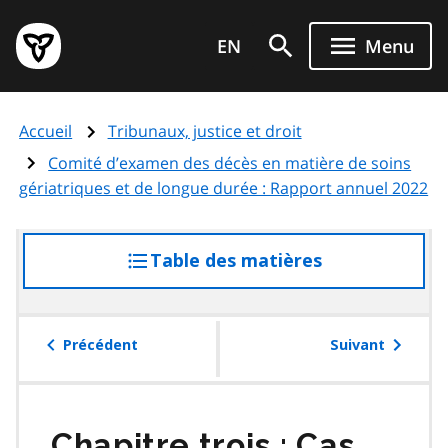
Aller
Page
au
EN
Menu
d'accueil
contenu
du
principal
gouvernement
Accueil
Tribunaux, justice et droit
de
l'Ontario
Comité d’examen des décès en matière de soins
gériatriques et de longue durée : Rapport annuel 2022
Table des matières
accéder
à
la
table
Précédent
Suivant
des
matières
Chapitre trois : Cas