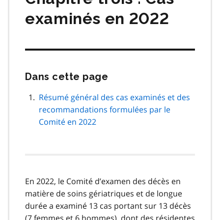
examinés en 2022
Dans cette page
Passer
cette
navigation
Résumé général des cas examinés et des
de
recommandations formulées par le
page
Comité en 2022
En 2022, le Comité d’examen des décès en
matière de soins gériatriques et de longue
durée a examiné 13 cas portant sur 13 décès
(7 femmes et 6 hommes), dont des résidentes