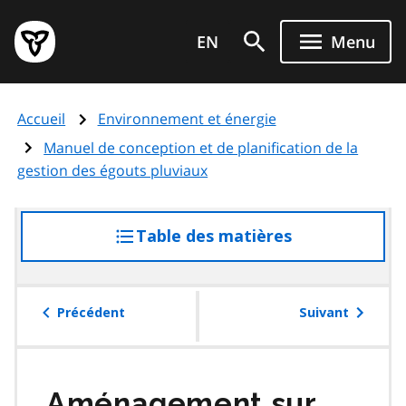
Aller
Page
au
EN
Menu
d'accueil
contenu
du
principal
gouvernement
Accueil
Environnement et énergie
de
l'Ontario
Manuel de conception et de planification de la
gestion des égouts pluviaux
Table des matières
accéder
à
la
table
Précédent
Suivant
des
matières
Aménagement sur