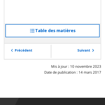
Table des matières
accéder
à
la
table
Précédent
Suivant
des
matières
Mis à jour : 10 novembre 2023
Date de publication : 14 mars 2017