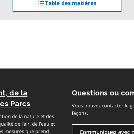
Table des matières
accéder
à
la
table
des
matières
t, de la
Questions ou co
des Parcs
Vous pouvez contacter le g
façons.
ction de la nature et des
alité de l’air, de l’eau et
 les mesures que prend
Communiquez avec 