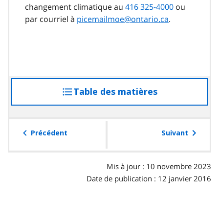
changement climatique au
416 325-4000
ou
par courriel à
picemailmoe@ontario.ca
.
Table des matières
accéder
à
la
table
Précédent
Suivant
des
matières
Mis à jour : 10 novembre 2023
Date de publication : 12 janvier 2016