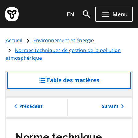
Aller
Page
au
EN
Menu
d'accueil
contenu
du
principal
gouvernement
Accueil
Environnement et énergie
de
l'Ontario
Normes techniques de gestion de la pollution
atmosphérique
Table des matières
accéder
à
la
table
Précédent
Suivant
des
matières
Norme technique