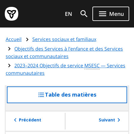
Aller
Page
au
EN
Menu
d'accueil
contenu
du
principal
gouvernement
Accueil
Services sociaux et familiaux
de
l'Ontario
Objectifs des Services à l’enfance et des Services
sociaux et communautaires
2023–2024 Objectifs de service
MSESC
— Services
communautaires
Table des matières
accéder
à
la
table
Précédent
Suivant
des