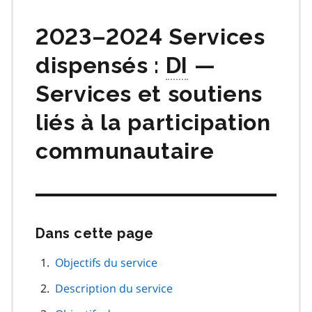
matières
2023–2024 Services
dispensés :
DI
—
Services et soutiens
liés à la participation
communautaire
Dans cette page
Passer
cette
navigation
Objectifs du service
de
Description du service
page