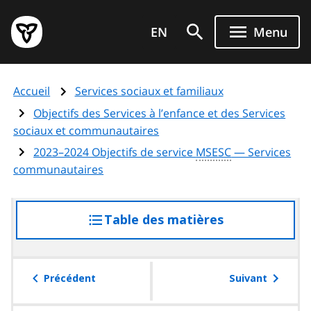
Aller
Page
au
EN
Menu
d'accueil
contenu
du
principal
gouvernement
Accueil
Services sociaux et familiaux
de
l'Ontario
Objectifs des Services à l’enfance et des Services
sociaux et communautaires
2023–2024 Objectifs de service
MSESC
— Services
communautaires
Table des matières
accéder
à
la
table
Précédent
Suivant
des