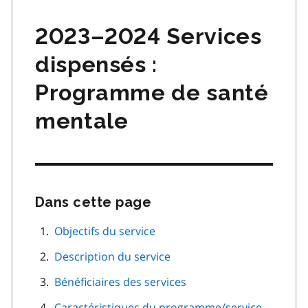
matières
2023–2024 Services
dispensés :
Programme de santé
mentale
Dans cette page
Passer
cette
navigation
Objectifs du service
de
Description du service
page
Bénéficiaires des services
Caractéristiques du programme/service