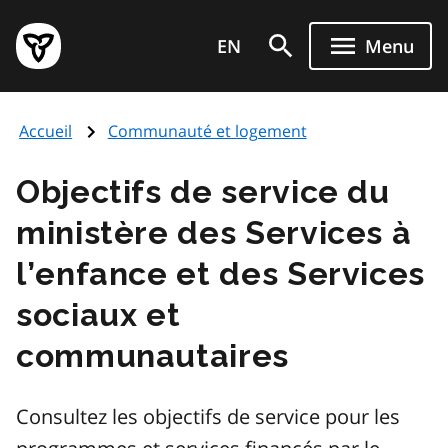
Aller
Page
au
EN
Menu
d'accueil
contenu
du
principal
gouvernement
Accueil
Communauté et logement
de
l'Ontario
Objectifs de service du
ministère des Services à
l’enfance et des Services
sociaux et
communautaires
Consultez les objectifs de service pour les