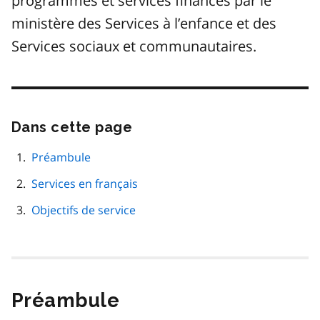
programmes et services financés par le
ministère des Services à l’enfance et des
Services sociaux et communautaires.
Dans cette page
Passer
cette
navigation
Préambule
de
Services en français
page
Objectifs de service
Préambule