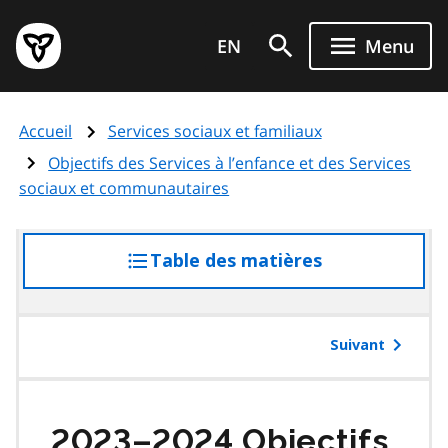
Aller
Page
au
EN
Menu
d'accueil
contenu
du
principal
gouvernement
Accueil
Services sociaux et familiaux
de
l'Ontario
Objectifs des Services à l’enfance et des Services
sociaux et communautaires
Table des matières
accéder
à
la
table
Suivant
des
matières
2023–2024 Objectifs