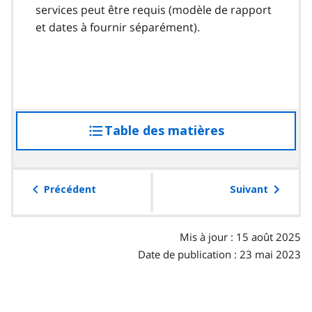
services peut être requis (modèle de rapport
et dates à fournir séparément).
Table des matières
accéder
à
la
table
Précédent
Suivant
des
matières
Mis à jour : 15 août 2025
Date de publication : 23 mai 2023