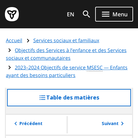
Aller
Page
au
EN
Menu
d'accueil
contenu
du
principal
gouvernement
Accueil
Services sociaux et familiaux
de
l'Ontario
Objectifs des Services à l’enfance et des Services
sociaux et communautaires
2023–2024 Objectifs de service
MSESC
— Enfants
ayant des besoins particuliers
Table des matières
accéder
à
la
table
Précédent
Suivant
des