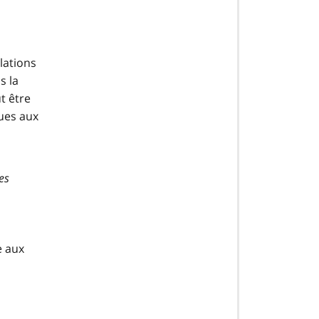
lations
s la
t être
ues aux
les
e aux