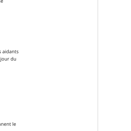
ne
s aidants
 jour du
nnent le