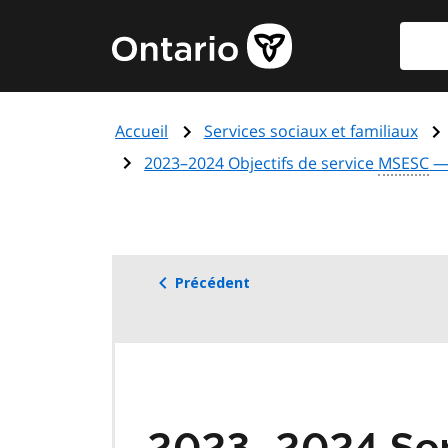
Aller
Reche
Page
au
d'accueil
contenu
du
principal
gouvernement
Accueil
Services sociaux et familiaux
de
l'Ontario
2023–2024 Objectifs de service
MSESC
— 
Précédent
2023–2024 Ser