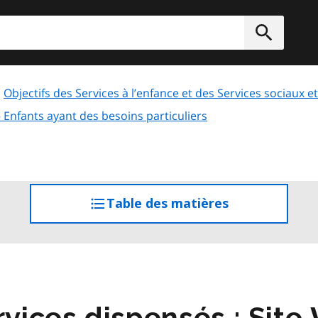
rcher
Soumett
Objectifs des Services à l’enfance et des Services sociaux
Enfants ayant des besoins particuliers
Table des matières
accéder
à
la
table
des
matières
vices dispensés : Sit