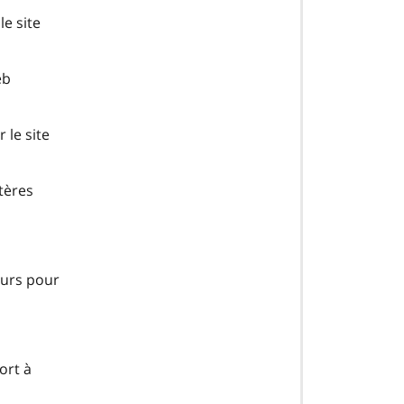
e site
eb
 le site
tères
eurs pour
ort à