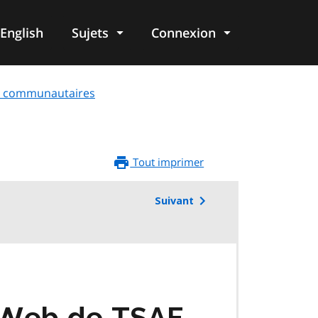
English
Sujets
Connexion
re
 et communautaires
Tout imprimer
Suivant
e Web de
TSAF