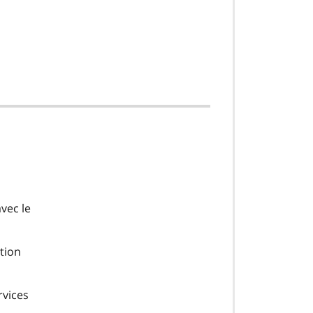
vec le
ation
rvices