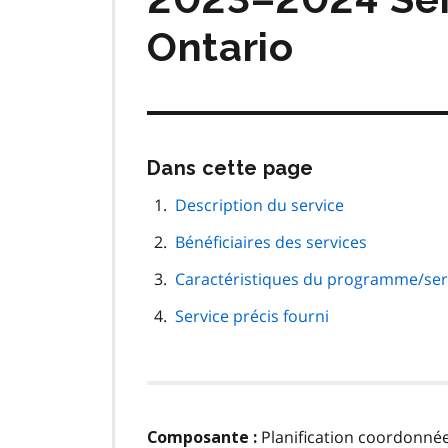
Ontario
Passer
Dans cette page
cette
navigation
Description du service
de
Bénéficiaires des services
page
Caractéristiques du programme/ser
Service précis fourni
Planification coordonnée
Composante :