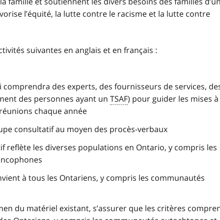
 la famille et soutiennent les divers besoins des familles d’u
rise l’équité, la lutte contre le racisme et la lutte contre
ivités suivantes en anglais et en français :
i comprendra des experts, des fournisseurs de services, de
lement des personnes ayant un
TSAF
) pour guider les mises à
x réunions chaque année
oupe consultatif au moyen des procès-verbaux
f reflète les diverses populations en Ontario, y compris les
ancophones
nvient à tous les Ontariens, y compris les communautés
xamen du matériel existant, s’assurer que les critères compre