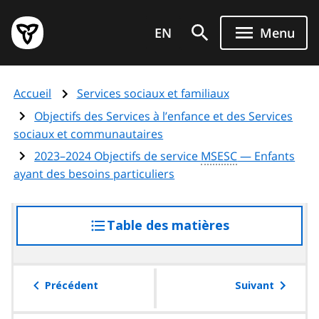
Aller
Page
au
EN
Menu
d'accueil
contenu
du
principal
gouvernement
Accueil
Services sociaux et familiaux
de
l'Ontario
Objectifs des Services à l’enfance et des Services
sociaux et communautaires
2023–2024 Objectifs de service
MSESC
— Enfants
ayant des besoins particuliers
Table des matières
accéder
à
la
table
Précédent
Suivant
des