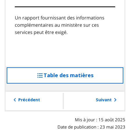
Un rapport fournissant des informations
complémentaires au ministère sur ces
services peut être exigé.
Table des matières
accéder
à
la
table
Précédent
Suivant
des
matières
Mis à jour : 15 août 2025
Date de publication : 23 mai 2023