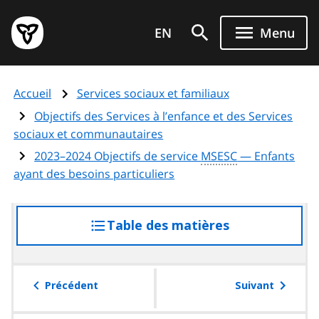
Aller
Page
au
EN
Menu
d'accueil
contenu
du
principal
gouvernement
Accueil
Services sociaux et familiaux
de
l'Ontario
Objectifs des Services à l’enfance et des Services
sociaux et communautaires
2023–2024 Objectifs de service
MSESC
— Enfants
ayant des besoins particuliers
Table des matières
accéder
à
la
table
Précédent
Suivant
des