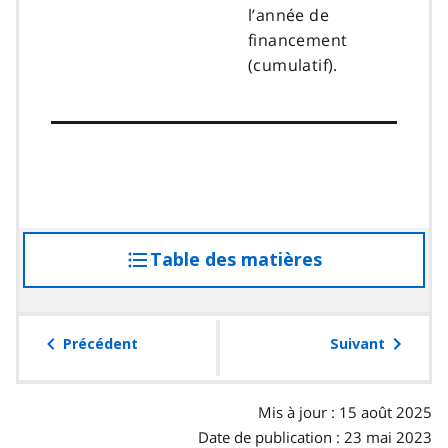
l’année de
financement
(cumulatif).
Table des matières
accéder
à
la
table
Précédent
Suivant
des
matières
Mis à jour : 15 août 2025
Date de publication : 23 mai 2023