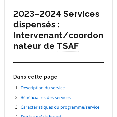
matières
2023–2024 Services
dispensés :
Intervenant/coordon
nateur de
TSAF
Dans cette page
Passer
cette
navigation
Description du service
de
Bénéficiaires des services
page
Caractéristiques du programme/service
Service précis fourni