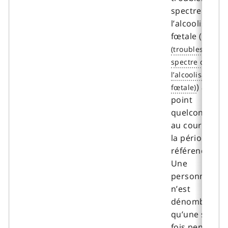
spectre de
l’alcoolisation
fœtale (
TSAF
) à un
point
quelconque
au cours de
la période de
référence.
Une
personne
n’est
dénombrée
qu’une seule
fois pendant