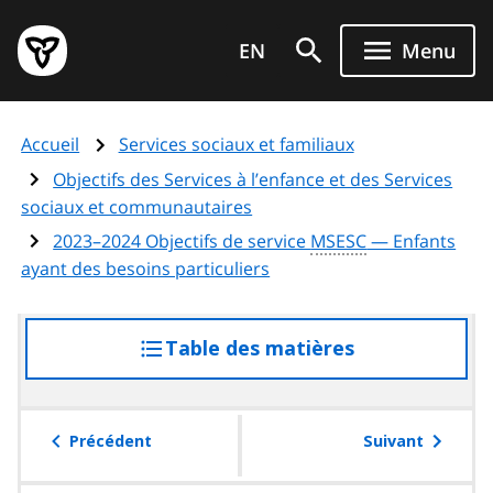
Aller
Page
au
EN
Menu
d'accueil
contenu
du
principal
gouvernement
Accueil
Services sociaux et familiaux
de
l'Ontario
Objectifs des Services à l’enfance et des Services
sociaux et communautaires
2023–2024 Objectifs de service
MSESC
— Enfants
ayant des besoins particuliers
Table des matières
accéder
à
la
table
Précédent
Suivant
des