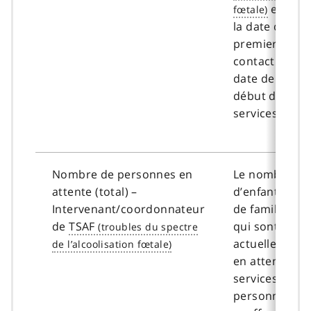
entre
la date du
premier
contact et la
date de
début des
services.
Nombre de personnes en
Le nombre
attente (total) –
d’enfants ou
Intervenant/coordonnateur
de familles
de
TSAF
qui sont
actuellement
en attente de
services aux
personnes