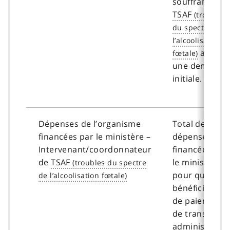
souffrant de
TSAF
après
une demande
initiale.
Dépenses de l’organisme
Total des
financées par le ministère –
dépenses
Intervenant/coordonnateur
financées par
de
TSAF
le ministère
pour que le
bénéficiaire
de paiements
de transfert
administre