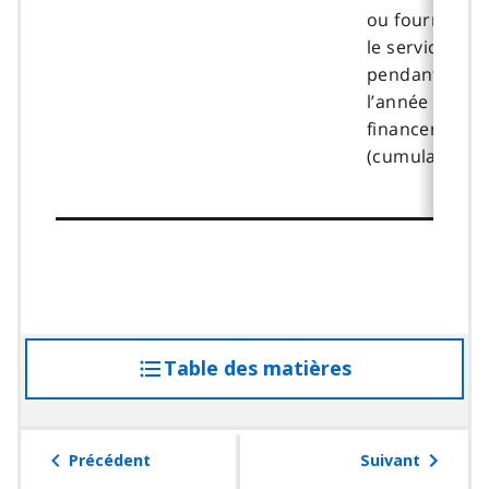
ou fournisse
le service
pendant
l’année de
financement
(cumulatif).
Table des matières
accéder
à
la
table
Précédent
Suivant