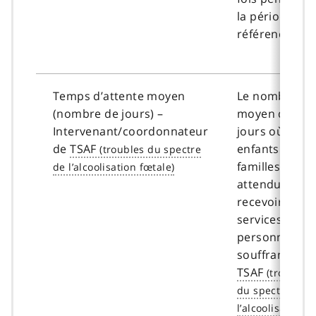
la période de
référence.
Temps d’attente moyen
Le nombre
(nombre de jours) –
moyen de
Intervenant/coordonnateur
jours où les
de
TSAF
enfants et les
familles ont
attendu pour
recevoir des
services aux
personnes
souffrant de
TSAF