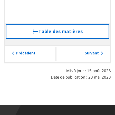
Table des matières
accéder
à
la
table
Précédent
Suivant
des
matières
Mis à jour : 15 août 2025
Date de publication : 23 mai 2023