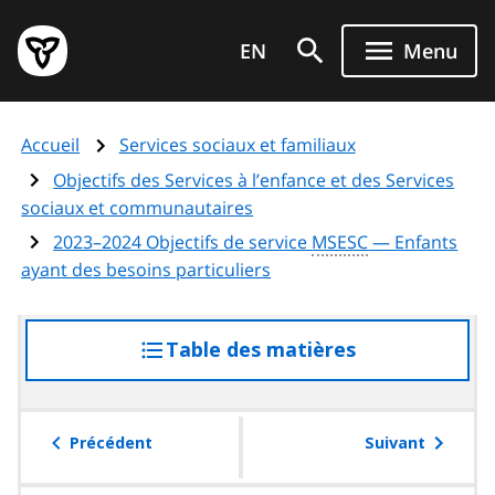
Aller
Page
au
EN
Menu
d'accueil
contenu
du
principal
gouvernement
Accueil
Services sociaux et familiaux
de
l'Ontario
Objectifs des Services à l’enfance et des Services
sociaux et communautaires
2023–2024 Objectifs de service
MSESC
— Enfants
ayant des besoins particuliers
Table des matières
accéder
à
la
table
Précédent
Suivant
des