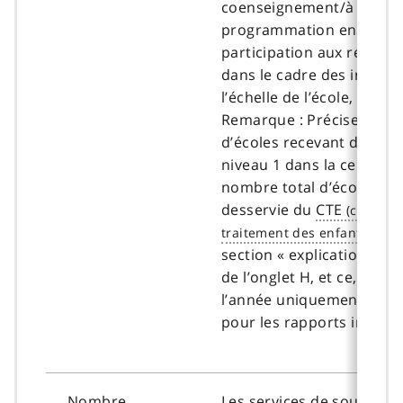
coenseignement/à la
programmation en classe,
participation aux réunio
dans le cadre des interve
l’échelle de l’école, etc.
Remarque : Précisez le 
d’écoles recevant des ser
niveau 1 dans la cellule et
nombre total d’écoles da
desservie du
CTE
dan
section « explication des 
de l’onglet H, et ce, à la f
l’année uniquement. Saisi
pour les rapports intermé
Nombre
Les services de soutien d