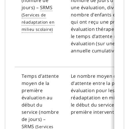
(nombre de
nombre de jours d’attent
jours) –
SRMS
une évaluation, divisé par
nombre d’enfants et d’ad
qui ont reçu une premièr
évaluation thérapeutiqu
le temps d’attente moye
évaluation (sur une moy
annuelle cumulative).
Temps d’attente
Le nombre moyen de jou
moyen de la
d’attente entre la premiè
première
évaluation pour les servi
évaluation au
réadaptation en milieu sc
début du
le début du service (date 
service (nombre
première intervention effe
de jours) –
SRMS