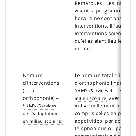
Remarques : Les interact
visent la programmation 
horaire ne sont pas des
interventions. Il faut que 
interventions soient dé
qu’elles aient lieu le même
ou pas.
Nombre
Le nombre total d’interv
d’interventions
d’orthophonie financées 
(total –
SRMS
orthophonie) –
avec un clie
SRMS
individuellement ou en g
compris celles en person
appel vidéo, par appel
téléphonique ou par
communication électroni