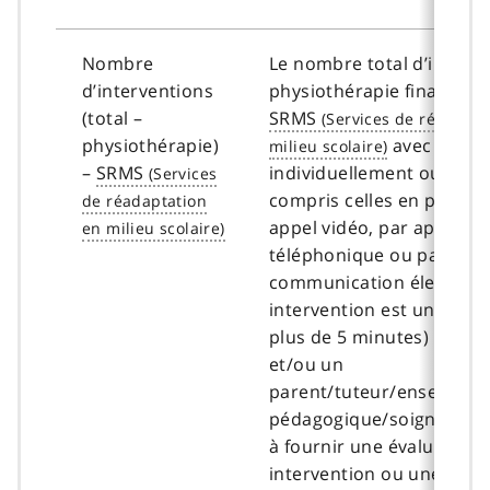
Nombre
Le nombre total d’interv
d’interventions
physiothérapie financées 
(total –
SRMS
physiothérapie)
avec un clie
–
SRMS
individuellement ou en g
compris celles en person
appel vidéo, par appel
téléphonique ou par
communication électroni
intervention est une inte
plus de 5 minutes) avec u
et/ou un
parent/tuteur/enseignant
pédagogique/soignant qu
à fournir une évaluation,
intervention ou une consu