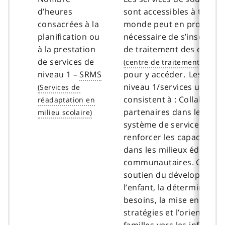
d’heures
sont accessibles à tous et
consacrées à la
monde peut en profiter. Il
planification ou
nécessaire de s’inscrire 
à la prestation
de traitement des enfants
de services de
niveau 1 –
SRMS
pour y accéder. Les servi
niveau 1/services univers
consistent à : Collaborer
partenaires dans le cadr
système de services en v
renforcer les capacités r
dans les milieux éducatifs
communautaires. Cela vis
soutien du développeme
l’enfant, la détermination
besoins, la mise en œuvr
stratégies et l’orientatio
familles vers les informat