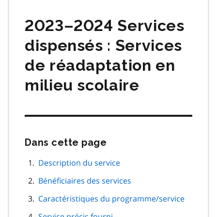
matières
2023–2024 Services
dispensés : Services
de réadaptation en
milieu scolaire
Dans cette page
Passer
cette
navigation
Description du service
de
Bénéficiaires des services
page
Caractéristiques du programme/service
Service précis fourni