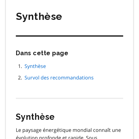
matières
Synthèse
Dans cette page
Passer
cette
navigation
Synthèse
de
Survol des recommandations
page
Synthèse
Le paysage énergétique mondial connaît une
évolution profonde et rapide. Sous