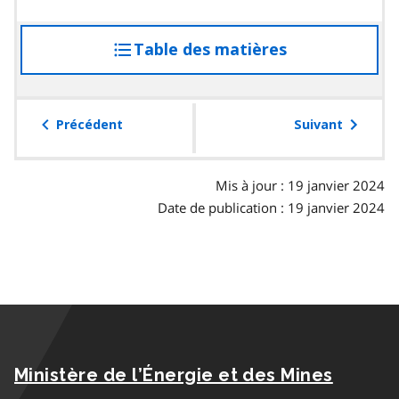
Table des matières
accéder
à
la
table
Précédent
Suivant
des
matières
Mis à jour : 19 janvier 2024
Date de publication : 19 janvier 2024
Ministère de l’Énergie et des Mines