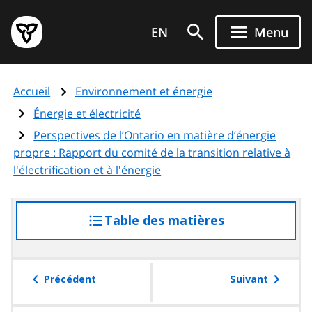
Aller
Page
au
EN
Menu
d'accueil
contenu
du
principal
gouvernement
Accueil
Environnement et énergie
de
l'Ontario
Énergie et électricité
Perspectives de l’Ontario en matière d’énergie
propre : Rapport du comité de la transition relative à
l'électrification et à l'énergie
Table des matières
accéder
à
la
table
Précédent
Suivant
des