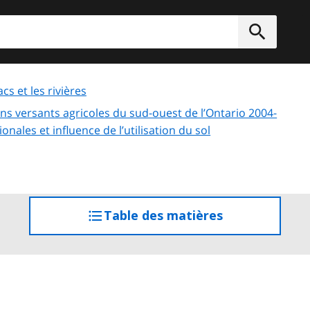
rcher
Soumett
acs et les rivières
ins versants agricoles du sud-ouest de l’Ontario 2004-
onales et influence de l’utilisation du sol
Table des matières
accéder
à
la
table
des