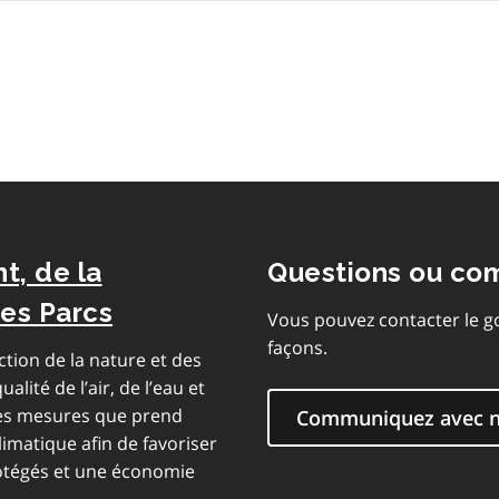
la
table
des
matières
t, de la
Questions ou co
des Parcs
Vous pouvez contacter le g
façons.
ction de la nature et des
alité de l’air, de l’eau et
 les mesures que prend
Communiquez avec 
limatique afin de favoriser
rotégés et une économie