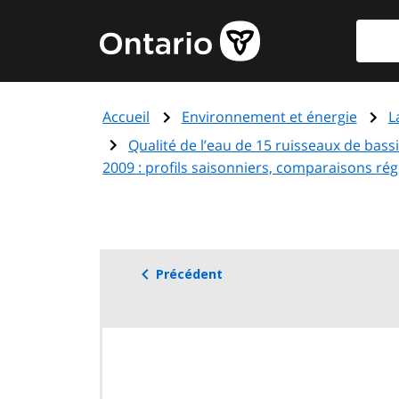
Aller
Reche
Page
au
d'accueil
contenu
du
principal
gouvernement
Accueil
Environnement et énergie
L
de
l'Ontario
Qualité de l’eau de 15 ruisseaux de bass
2009 : profils saisonniers, comparaisons régi
Précédent