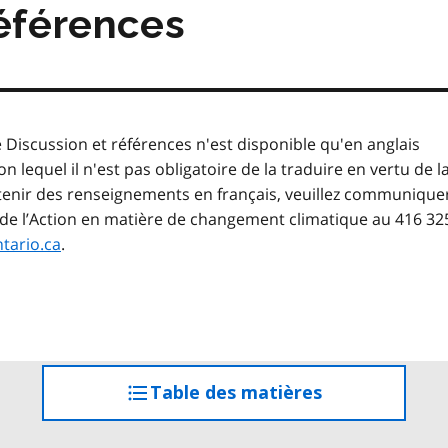
matières
références
 Discussion et références n'est disponible qu'en anglais
lon lequel il n'est pas obligatoire de la traduire en vertu de l
obtenir des renseignements en français, veuillez communique
 de l’Action en matière de changement climatique au 416 32
tario.ca
.
Table des matières
accéder
à