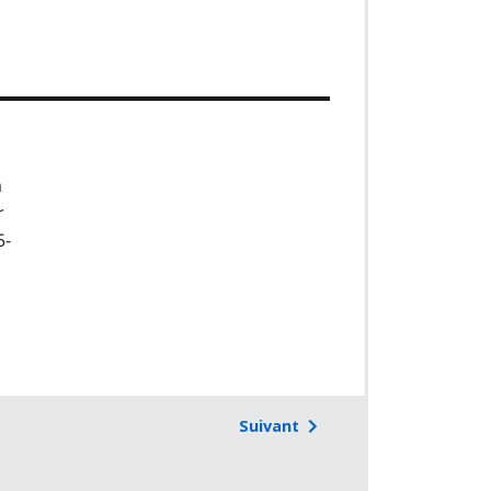
a
r
5-
Suivant