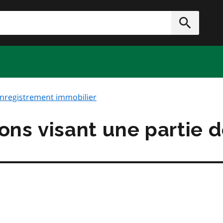
rcher
Soumett
nregistrement immobilier
ns visant une partie de