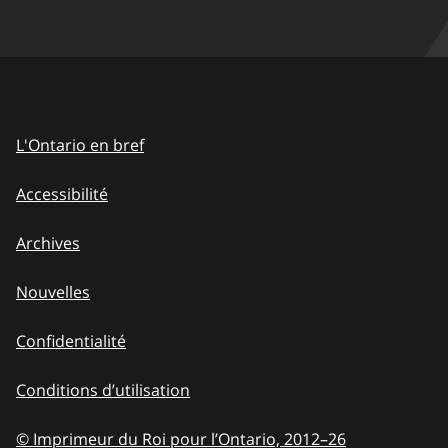
L'Ontario en bref
Accessibilité
Archives
Nouvelles
Confidentialité
Conditions d’utilisation
© Imprimeur du Roi pour l’Ontario, 2012
–
to
26