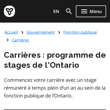
Aller
Page
au
EN
Menu
d'accueil
contenu
du
principal
gouvernement
Accueil
Gouvernement
Fonction publique
de
l'Ontario
Carrières
Carrières : programme de
stages de l’Ontario
Commencez votre carrière avec un stage
rémunéré à temps plein d’un an au sein de la
fonction publique de l’Ontario.