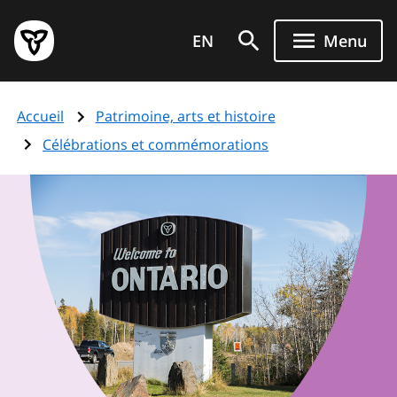
Aller
Page
au
EN
Menu
d'accueil
contenu
du
principal
gouvernement
Accueil
Patrimoine, arts et histoire
de
l'Ontario
Célébrations et commémorations