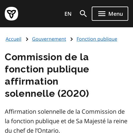
Aller
Page
au
EN
Menu
d'accueil
contenu
du
principal
gouvernement
Accueil
Gouvernement
Fonction publique
de
l'Ontario
Commission de la
fonction publique
affirmation
solennelle (2020)
Affirmation solennelle de la Commission de
la fonction publique et de Sa Majesté la reine
du chef de l’Ontario.