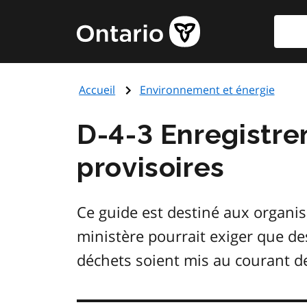
Aller
Reche
Page
au
d'accueil
contenu
du
principal
gouvernement
Accueil
Environnement et énergie
de
l'Ontario
D-4-3 Enregistrem
provisoires
Ce guide est destiné aux organism
ministère pourrait exiger que de
déchets soient mis au courant des