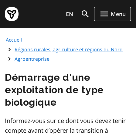
Aller
Page
au
EN
Menu
d'accueil
contenu
du
principal
gouvernement
Accueil
de
l'Ontario
Régions rurales, agriculture et régions du Nord
Agroentreprise
Démarrage d’une
exploitation de type
biologique
Informez-vous sur ce dont vous devez tenir
compte avant d’opérer la transition à