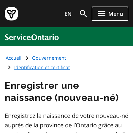
Aller
Page
au
EN
Menu
d'accueil
contenu
du
principal
gouvernement
ServiceOntario
de
l'Ontario
Accueil
Gouvernement
Identification et certificat
Enregistrer une
naissance (nouveau-né)
Enregistrez la naissance de votre nouveau-né
auprès de la province de l’Ontario grâce au