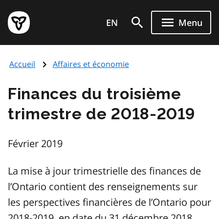
Aller
Page
au
EN
Menu
d'accueil
contenu
du
principal
gouvernement
Accueil
Affaires et économie
de
l'Ontario
Finances du troisième
trimestre de 2018-2019
Février 2019
La mise à jour trimestrielle des finances de
l’Ontario contient des renseignements sur
les perspectives financières de l’Ontario pour
2018-2019, en date du 31 décembre 2018.