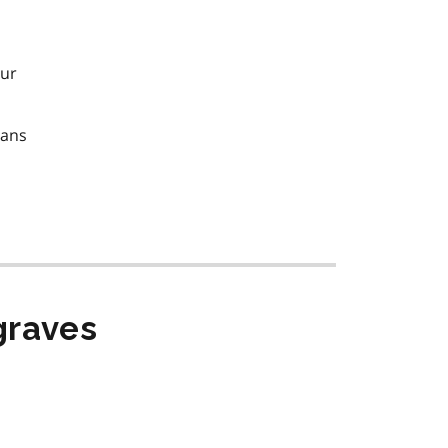
ur
sans
graves