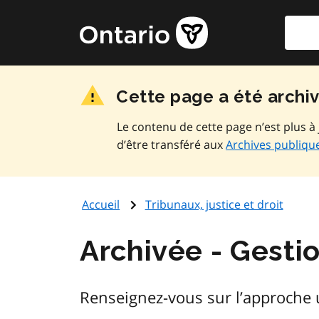
Aller
Reche
Page
au
d'accueil
contenu
du
principal
gouvernement
Cette page a été archi
de
l'Ontario
Le contenu de cette page n’est plus à 
d’être transféré aux
Archives publique
Accueil
Tribunaux, justice et droit
Gestio
Renseignez-vous sur l’approche ut