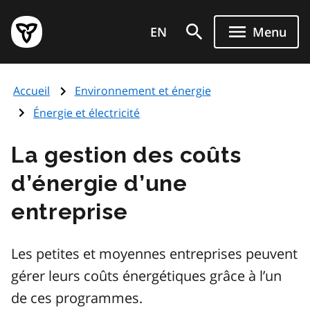
Aller
Page
au
EN
Menu
d'accueil
contenu
du
principal
gouvernement
Accueil
Environnement et énergie
de
l'Ontario
Énergie et électricité
La gestion des coûts
d’énergie d’une
entreprise
Les petites et moyennes entreprises peuvent
gérer leurs coûts énergétiques grâce à l’un
de ces programmes.