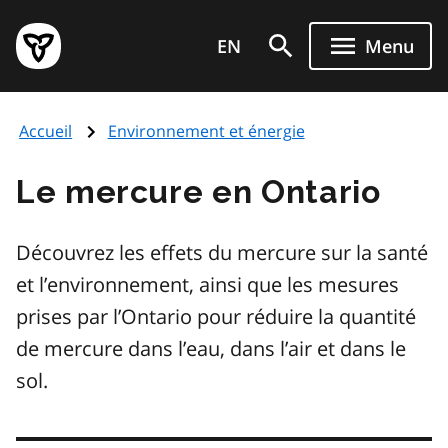
Aller
Page
au
EN
Menu
d'accueil
contenu
du
principal
gouvernement
Accueil
Environnement et énergie
de
l'Ontario
Le mercure en Ontario
Découvrez les effets du mercure sur la santé
et l’environnement, ainsi que les mesures
prises par l’Ontario pour réduire la quantité
de mercure dans l’eau, dans l’air et dans le
sol.