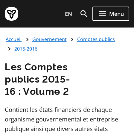
Aller
Page
au
EN
Menu
d'accueil
contenu
du
principal
gouvernement
Accueil
Gouvernement
Comptes publics
de
l'Ontario
2015-2016
Les Comptes
publics 2015-
16 : Volume 2
Contient les états financiers de chaque
organisme gouvernemental et entreprise
publique ainsi que divers autres états