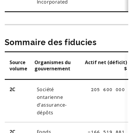
Incorporated
Sommaire des fiducies
Source
Organismes du
Actif net (déficit)
volume
gouvernement
$
Société
2C
205 600 000
ontarienne
d’assurance-
dépôts
Fonds
2C
-166 519 881