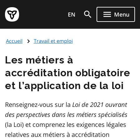
Aller
Page
au
EN
Menu
d'accueil
contenu
du
principal
gouvernement
Accueil
Travail et emploi
de
l'Ontario
Les métiers à
accréditation obligatoire
et l’application de la loi
Renseignez-vous sur la
Loi de 2021 ouvrant
des perspectives dans les métiers spécialisés
(la Loi) et comprenez les exigences légales
relatives aux métiers à accréditation