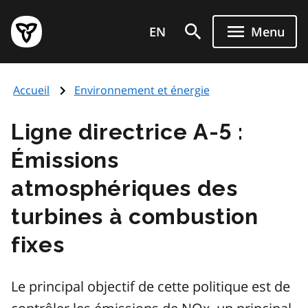
Aller
Page
au
EN
Menu
d'accueil
contenu
du
principal
gouvernement
Accueil
Environnement et énergie
de
l'Ontario
Ligne directrice A-5 :
Émissions
atmosphériques des
turbines à combustion
fixes
Le principal objectif de cette politique est de