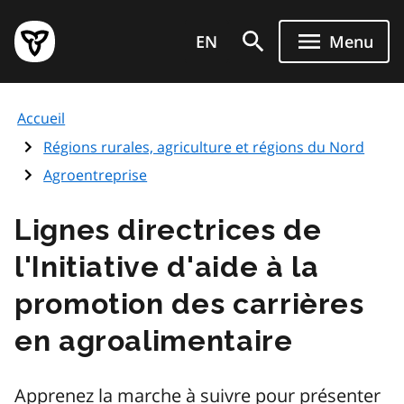
Aller
Page
au
EN
Menu
d'accueil
contenu
du
principal
gouvernement
Accueil
de
l'Ontario
Régions rurales, agriculture et régions du Nord
Agroentreprise
Lignes directrices de
l'Initiative d'aide à la
promotion des carrières
en agroalimentaire
Apprenez la marche à suivre pour présenter