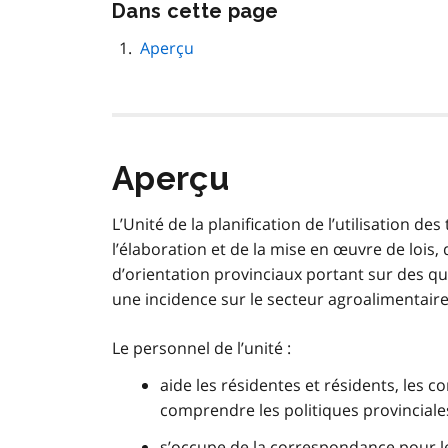
Passer
Dans cette page
cette
navigation
Aperçu
de
page
Aperçu
L’Unité de la planification de l’utilisation d
l’élaboration et de la mise en œuvre de lois
d’orientation provinciaux portant sur des que
une incidence sur le secteur agroalimentaire
Le personnel de l’unité :
aide les résidentes et résidents, les co
comprendre les politiques provinciales 
s’occupe de la correspondance pour l