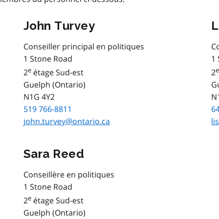
John Turvey
L
Conseiller principal en politiques
Co
1 Stone Road
1
e
e
2
étage Sud-est
2
Guelph (Ontario)
Gu
N1G 4Y2
N
519 766-8811
6
john.turvey@ontario.ca
li
Sara Reed
Conseillère en politiques
1 Stone Road
e
2
étage Sud-est
Guelph (Ontario)