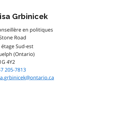
isa Grbinicek
nseillère en politiques
 Stone Road
étage Sud-est
elph (Ontario)
1G 4Y2
47 205-7813
sa.grbinicek@ontario.ca