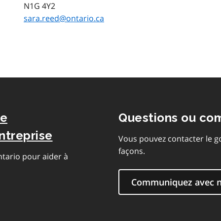
N1G 4Y2
sara.reed@ontario.ca
de
Questions ou co
ntreprise
Vous pouvez contacter le g
façons.
ntario pour aider à
Communiquez avec 