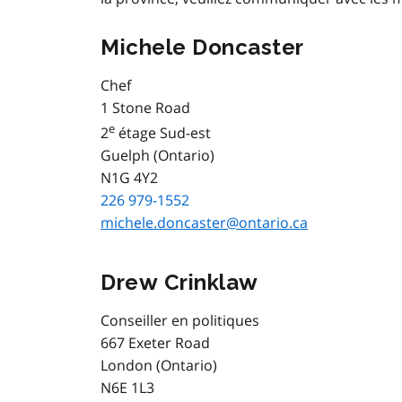
Michele Doncaster
Chef
1 Stone Road
e
2
étage Sud-est
Guelph (Ontario)
N1G 4Y2
226 979-1552
michele.doncaster@ontario.ca
Drew Crinklaw
Conseiller en politiques
667 Exeter Road
London (Ontario)
N6E 1L3