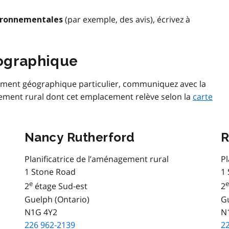
(par exemple, des avis), écrivez à
ironnementales
ographique
ement géographique particulier, communiquez avec la
agement rural dont cet emplacement relève selon la
carte
Nancy Rutherford
R
Planificatrice de l’aménagement rural
Pl
1 Stone Road
1
e
e
2
étage Sud-est
2
Guelph (Ontario)
Gu
N1G 4Y2
N
226 962-2139
2