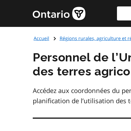
Aller
Reche
Page
au
d'accueil
contenu
du
principal
gouvernement
Accueil
Régions rurales, agriculture et 
de
l'Ontario
Personnel de l’Uni
des terres agrico
Accédez aux coordonnées du pers
planification de l’utilisation des 