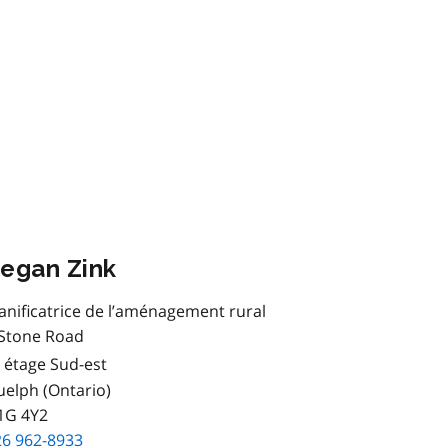
egan Zink
anificatrice de l’aménagement rural
 Stone Road
étage Sud-est
elph (Ontario)
1G 4Y2
26 962-8933