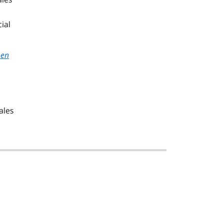
ial
 en
ales