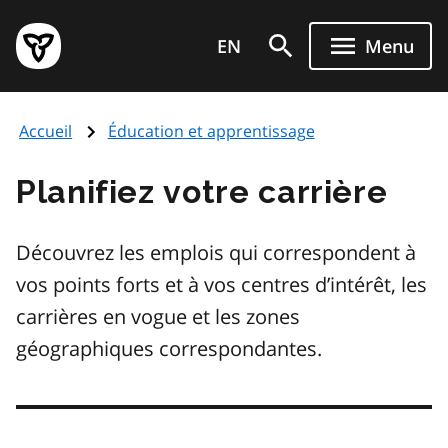
Aller
Page
au
EN
Menu
d'accueil
contenu
du
principal
gouvernement
Accueil
Éducation et apprentissage
de
l'Ontario
Planifiez votre carrière
Découvrez les emplois qui correspondent à
vos points forts et à vos centres d’intérêt, les
carrières en vogue et les zones
géographiques correspondantes.