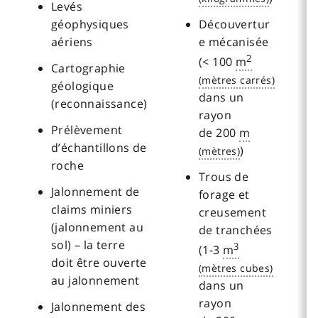
Levés
géophysiques
Découvertur
aériens
e mécanisée
2
(< 100
m
Cartographie
géologique
dans un
(reconnaissance)
rayon
Prélèvement
de 200
m
d’échantillons de
)
roche
Trous de
Jalonnement de
forage et
claims miniers
creusement
(jalonnement au
de tranchées
sol) – la terre
3
(1-3
m
doit être ouverte
au jalonnement
dans un
rayon
Jalonnement des