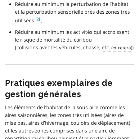
e
Réduire au minimum la perturbation de l’habitat
2
et la perturbation sensorielle près des zones très
f
[2]
utilisées
;
o
Réduire au minimum les activités qui accroissent
o
t
le risque de mortalité du caribou
n
(collisions avec les véhicules, chasse,
etc.
)
o
t
e
2
Pratiques exemplaires de
gestion générales
Les éléments de l’habitat de la sous-aire comme les
aires saisonnières, les zones très utilisées (aires de
mise bas, aires d’hivernage, couloirs de déplacement)
et les autres zones comprises dans une aire de
répartition du caribou peuvent être particulièrement