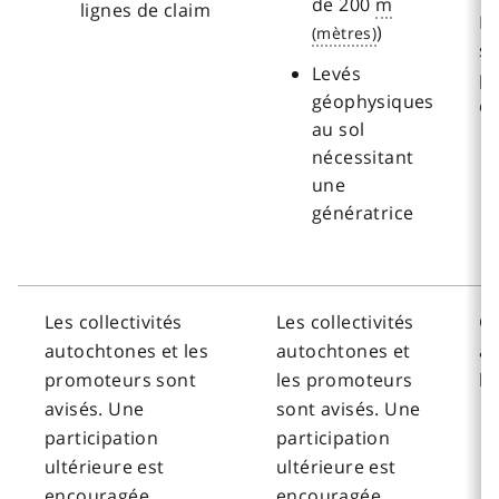
de 200
m
lignes de claim
Le
)
su
Levés
p
géophysiques
co
au sol
nécessitant
une
génératrice
Les collectivités
Les collectivités
Co
autochtones et les
autochtones et
av
promoteurs sont
les promoteurs
le
avisés. Une
sont avisés. Une
participation
participation
ultérieure est
ultérieure est
encouragée.
encouragée.