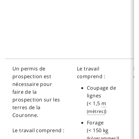
Un permis de
Le travail
Le
prospection est
comprend :
c
nécessaire pour
Coupage de
faire de la
lignes
prospection sur les
(< 1,5
m
terres de la
)
Couronne.
Forage
Le travail comprend :
(< 150
kg
)