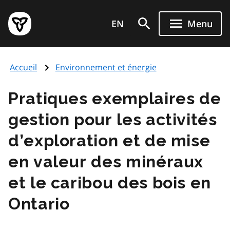
Aller
Page
au
EN
Menu
d'accueil
contenu
du
principal
gouvernement
Accueil
Environnement et énergie
de
l'Ontario
Pratiques exemplaires de
gestion pour les activités
d’exploration et de mise
en valeur des minéraux
et le caribou des bois en
Ontario