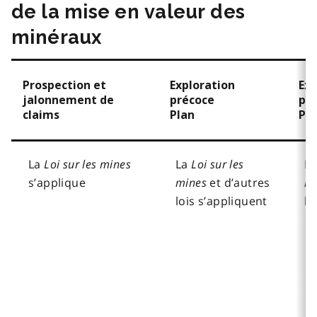
de la mise en valeur des
minéraux
Prospection et
Exploration
Exp
jalonnement de
précoce
pr
claims
Plan
Pe
La
Loi sur les mines
La
Loi sur les
L
s’applique
mines
et d’autres
mi
lois s’appliquent
lo