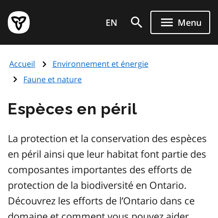
Aller
Page
au
EN
Menu
d'accueil
contenu
du
principal
gouvernement
Accueil
Environnement et énergie
de
l'Ontario
Faune et nature
Espèces en péril
La protection et la conservation des espèces
en péril ainsi que leur habitat font partie des
composantes importantes des efforts de
protection de la biodiversité en Ontario.
Découvrez les efforts de l’Ontario dans ce
domaine et comment vous pouvez aider.