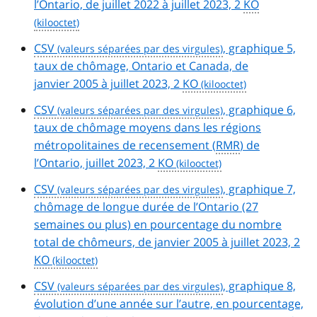
l’Ontario, de juillet 2022 à juillet 2023, 2
KO
CSV
, graphique 5,
taux de chômage, Ontario et Canada, de
janvier 2005 à juillet 2023, 2
KO
CSV
, graphique 6,
taux de chômage moyens dans les régions
métropolitaines de recensement (
RMR
) de
l’Ontario, juillet 2023, 2
KO
CSV
, graphique 7,
chômage de longue durée de l’Ontario (27
semaines ou plus) en pourcentage du nombre
total de chômeurs, de janvier 2005 à juillet 2023, 2
KO
CSV
, graphique 8,
évolution d’une année sur l’autre, en pourcentage,