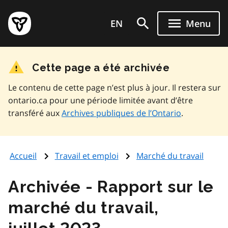
Aller
Page
au
EN
Menu
d'accueil
contenu
du
principal
gouvernement
Cette page a été archivée
de
l'Ontario
Le contenu de cette page n’est plus à jour. Il restera sur
ontario.ca pour une période limitée avant d’être
transféré aux
Archives publiques de l’Ontario
.
Accueil
Travail et emploi
Marché du travail
Rapport sur le
marché du travail,