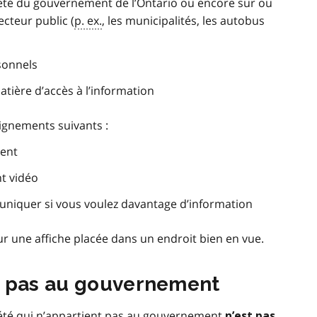
iété du gouvernement de l’Ontario ou encore sur ou
cteur public (
p. ex.
, les municipalités, les autobus
sonnels
atière d’accès à l’information
ignements suivants :
ment
nt vidéo
niquer si vous voulez davantage d’information
r une affiche placée dans un endroit bien en vue.
t pas au gouvernement
iété qui n’appartient pas au gouvernement
n’est pas