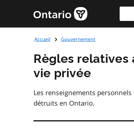
Aller
Reche
Page
au
d'accueil
contenu
du
principal
gouvernement
Accueil
Gouvernement
de
l'Ontario
Règles relatives
vie privée
Les renseignements personnels qui
détruits en Ontario.