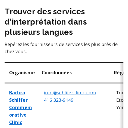
Trouver des services
d’interprétation dans
plusieurs langues
Repérez les fournisseurs de services les plus près de
chez vous.
Organisme
Coordonnées
Régio
info@schliferclinic.com
Toro
Barbra
416 323-9149
Etob
Schlifer
York 
Commem
orative
Clinic