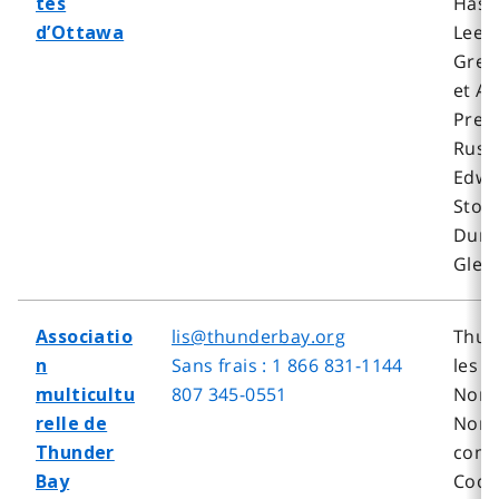
Hasti
tes
Leed
d’Ottawa
Grenv
et A
Presc
Russe
Edwa
Stor
Dund
Glen
lis@thunderbay.org
Thun
Associatio
Sans frais : 1 866 831-1144
les r
n
807 345-0551
Nord
multicultu
Nord
relle de
comp
Thunder
Coch
Bay