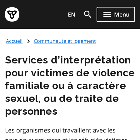
Aller
Page
au
EN
Menu
d'accueil
contenu
du
principal
gouvernement
Accueil
Communauté et logement
de
l'Ontario
Services d’interprétation
pour victimes de violence
familiale ou à caractère
sexuel, ou de traite de
personnes
Les organismes qui travaillent avec les