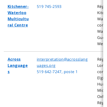
519 745-2593
Régi
Kitchener-
Kitc
Waterloo
Wate
Multicultu
comp
ral Centre
Wate
Guel
Well
interpretation@acrosslang
Régi
Across
uages.org
Lond
Language
519 642-7247
, poste 1
comp
s
Elgin
Huro
Midd
Oxfor
Régi