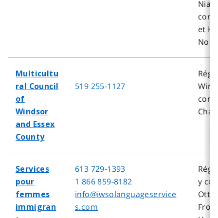
Niaga
comp
et H
Norf
Régi
Multicultu
519 255-1127
Wind
ral Council
comp
of
Chat
Windsor
and Essex
County
613 729-1393
Régi
Services
1 866 859-8182
y co
pour
info@iwsolanguageservice
Otta
femmes
s.com
Fron
immigran