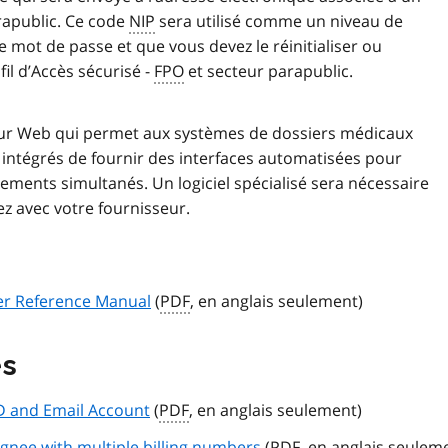
rapublic. Ce code
NIP
sera utilisé comme un niveau de
e mot de passe et que vous devez le réinitialiser ou
il d’Accès sécurisé -
FPO
et secteur parapublic.
sateur Web qui permet aux systèmes de dossiers médicaux
n intégrés de fournir des interfaces automatisées pour
ements simultanés. Un logiciel spécialisé sera nécessaire
ez avec votre fournisseur.
fer Reference Manual
(
PDF
, en anglais seulement)
es
D and Email Account
(
PDF
, en anglais seulement)
nee with multiple billing numbers
(
PDF
, en anglais seulem