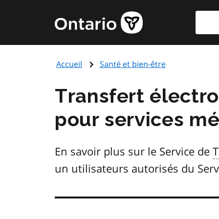
Aller
Reche
Page
au
d'accueil
contenu
du
principal
gouvernement
Accueil
Santé et bien-être
de
l'Ontario
Transfert élect
pour services mé
En savoir plus sur le Service de
un utilisateurs autorisés du Servi