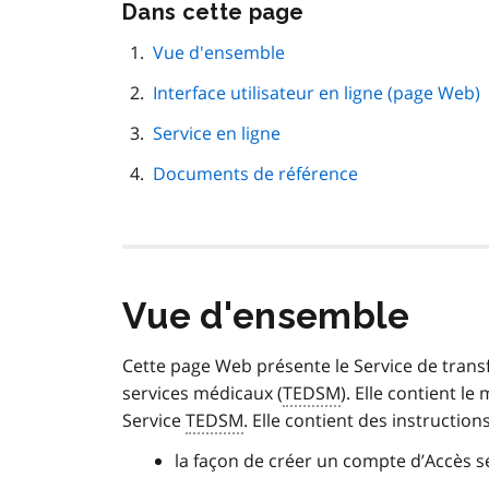
Passer
Dans cette page
cette
navigation
Vue d'ensemble
de
Interface utilisateur en ligne (page Web)
page
Service en ligne
Documents de référence
Vue d'ensemble
Cette page Web présente le Service de tran
services médicaux (
TEDSM
). Elle contient 
Service
TEDSM
. Elle contient des instruction
la façon de créer un compte d’Accès s