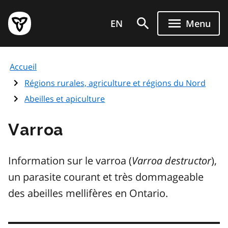
Aller
Page
au
EN
Menu
d'accueil
contenu
du
principal
gouvernement
Accueil
de
l'Ontario
Régions rurales, agriculture et régions du Nord
Abeilles et apiculture
Varroa
Information sur le varroa (
Varroa destructor
),
un parasite courant et très dommageable
des abeilles mellifères en Ontario.