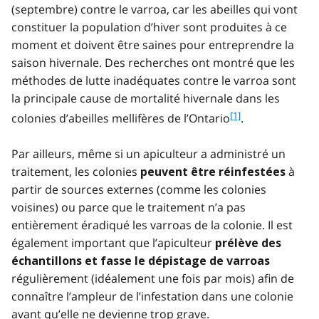
(septembre) contre le varroa, car les abeilles qui vont
constituer la population d’hiver sont produites à ce
moment et doivent être saines pour entreprendre la
saison hivernale. Des recherches ont montré que les
méthodes de lutte inadéquates contre le varroa sont
la principale cause de mortalité hivernale dans les
f
[1]
colonies d’abeilles mellifères de l’Ontario
.
o
o
Par ailleurs, même si un apiculteur a administré un
t
traitement, les colonies
à
peuvent être réinfestées
n
partir de sources externes (comme les colonies
o
t
voisines) ou parce que le traitement n’a pas
e
entièrement éradiqué les varroas de la colonie. Il est
1
également important que l’apiculteur
prélève des
échantillons et fasse le dépistage de varroas
régulièrement (idéalement une fois par mois) afin de
connaître l’ampleur de l’infestation dans une colonie
avant qu’elle ne devienne trop grave.