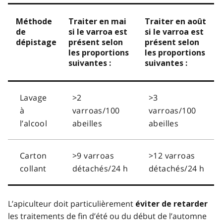
o
t
Méthode
Traiter en mai
Traiter en août
e
de
si le varroa est
si le varroa est
1
dépistage
présent selon
présent selon
les proportions
les proportions
suivantes :
suivantes :
Lavage
>2
>3
à
varroas/100
varroas/100
l’alcool
abeilles
abeilles
Carton
>9 varroas
>12 varroas
collant
détachés/24 h
détachés/24 h
L’apiculteur doit particulièrement
éviter de retarder
les traitements de fin d’été ou du début de l’automne