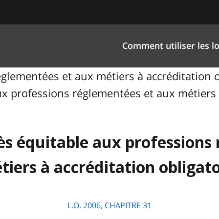
Comment utiliser les lo
glementées et aux métiers à accréditation obl
ux professions réglementées et aux métiers à
cès équitable aux profession
tiers à accréditation obligato
L.O.
2006,
CHAPITRE
31