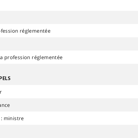
ofession réglementée
 la profession réglementée
PELS
r
ance
: ministre