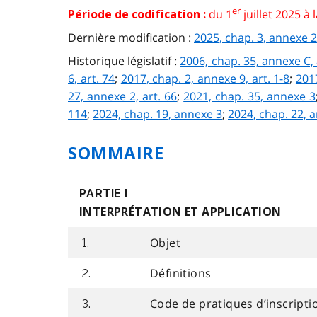
er
du 1
juillet 2025 à 
Période de codification :
Dernière modification :
2025, chap. 3, annexe 2
Historique législatif :
2006, chap. 35, annexe C, 
6, art. 74
;
2017, chap. 2, annexe 9, art. 1-8
;
2017
27, annexe 2, art. 66
;
2021, chap. 35, annexe 3
114
;
2024, chap. 19, annexe 3
;
2024, chap. 22, 
SOMMAIRE
PARTIE I
INTERPRÉTATION ET APPLICATION
Objet
1.
Définitions
2.
Code de pratiques d’inscripti
3.