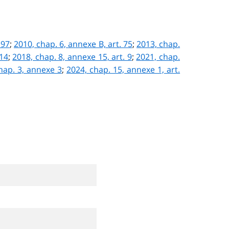
 97
;
2010, chap. 6, annexe B, art. 75
;
2013, chap.
 14
;
2018, chap. 8, annexe 15, art. 9
;
2021, chap.
hap. 3, annexe 3
;
2024, chap. 15, annexe 1, art.