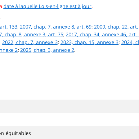
la
date à laquelle Lois-en-ligne est à jour
.
.
art. 133
;
2007, chap. 7, annexe 8, art. 69
;
2009, chap. 22, art.
, chap. 8, annexe 3, art. 75
;
2017, chap. 34, annexe 46, art.
;
2022, chap. 7, annexe 3
;
2023, chap. 15, annexe 3
;
2024, c
annexe 2
;
2025, chap. 3, annexe 2
.
on équitables